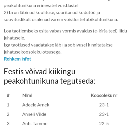
peakohtunikuna erinevatel võistlustel,
2) ta on läbinud koolituse, sooritanud kodutöö ja
soovituslikult osalenud varem võistlustel abikohtunikuna.
Loa taotlemiseks esita vabas vormis avaldus (e-kirja teel) liidu
juhatusele.
Iga taotlused vaadatakse läbi ja sobivusel kinnitatakse
juhatusekoosoleku otsusega.
Rohkem infot
Eestis võivad kiikingu
peakohtunikuna tegutseda:
#
Nimi
Koosoleku nr
1
Adeele Arnek
23-1
2
Anneli Vilde
23-1
3
Ants Tamme
22-5