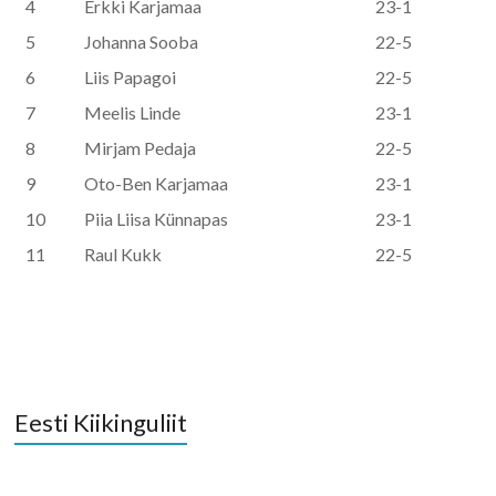
4
Erkki Karjamaa
23-1
5
Johanna Sooba
22-5
6
Liis Papagoi
22-5
7
Meelis Linde
23-1
8
Mirjam Pedaja
22-5
9
Oto-Ben Karjamaa
23-1
10
Piia Liisa Künnapas
23-1
11
Raul Kukk
22-5
Eesti Kiikinguliit