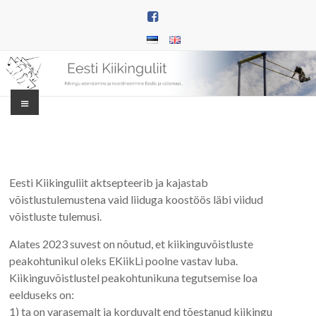
Skip
to
content
Menu
Eesti
Kiikinguliit
Eesti Kiikinguliit aktsepteerib ja kajastab
Kõik
võistlustulemustena vaid liiduga koostöös läbi viidud
Kiikuma!
võistluste tulemusi.
Alates 2023 suvest on nõutud, et kiikinguvõistluste
peakohtunikul oleks EKiikLi poolne vastav luba.
Kiikinguvõistlustel peakohtunikuna tegutsemise loa
eelduseks on:
1) ta on varasemalt ja korduvalt end tõestanud kiikingu